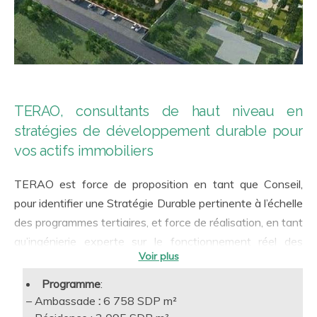
TERAO, consultants de haut niveau en
stratégies de développement durable pour
vos actifs immobiliers
TERAO est force de proposition en tant que Conseil,
pour identifier une Stratégie Durable pertinente à l’échelle
des programmes tertiaires, et force de réalisation, en tant
qu’ingénierie experte sur le fonctionnement réel des
bâtiments. Notre accompagnement a toujours en ligne de
mire la qualité d’usage et la performance en exploitation.
Programme
:
A ce titre, chaque disposition environnementale est jugée
– Ambassade
:
6 758 SDP m²