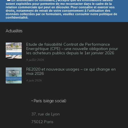
En soumettant ce formulaire, j'accepte que les informations saisies
soient exploitées pour permettre de me recontacter dans le cadre de la
relation commerciale qui peut en découler. Pour connaître et exercer vos
droits, notamment de retrait de votre consentement à l'utilisation des
données collectées par ce formulaire, veuillez consulter notre politique de
confidentialité.
Actualités
Etude de faisabilité Contrat de Performance
Energétique (CPE) – une nouvelle obligation pour
les acheteurs publics depuis le 1er janvier 2026
9 juillet 2026
RE2020 et nouveaux usages – ce qui change en
mai 2026
4 juin 2026
• Paris (siège social)
37, rue de Lyon
75012 Paris