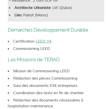
– Résidence : 2 095 SDP m²
à l’aune de ses apports immobiliers et techniques de long
terme ainsi que pour les utilisateurs. Cette approche
Architecte Urbaniste
: LW (Dubaï)
s’inscrit dans une logique cohérente de RSE et les
Lieu
: Rabat (Maroc)
démarches visées par notre travail confèrent une plus-
value forte au lieu de travail créé. Ainsi, nous proposons à
Démarches Développement Durable
nos clients des approches sur-mesure et pleinement
opérationnelles :
conception bioclimatique
,
conception
Certification
LEED V4
bas carbone
,
efficacité énergétique
, respect des
Commissioning LEED
ressources et de l’environnement, santé et bien-être, …
Les Missions de TERAO
Aujourd’hui, ces préoccupations sont catalysées par la
RE2020 pour les Projets neufs, et par le Décret tertiaire
Mission de Commissioning LEED
pour les projets rénovés.
Rédaction des pièces Commissioning
Suivi des documents EXE entreprises
Coordination des tests en fin de chantier
Rédaction des documents nécessaires à
l’exploitation maintenance