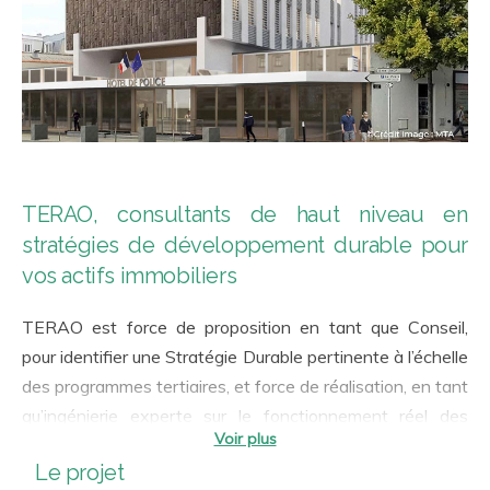
TERAO, consultants de haut niveau en
stratégies de développement durable pour
vos actifs immobiliers
TERAO est force de proposition en tant que Conseil,
pour identifier une Stratégie Durable pertinente à l’échelle
des programmes tertiaires, et force de réalisation, en tant
qu’ingénierie experte sur le fonctionnement réel des
bâtiments. Notre accompagnement a toujours en ligne de
Le projet
mire la qualité d’usage et la performance en exploitation.