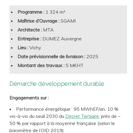
A ce titre, chaque disposition environnementale est jugée
Programme :
1 324 m²
à l’aune de ses apports immobiliers et techniques de long
terme ainsi que pour les utilisateurs. Cette approche
Maîtrise d’Ouvrage :
SGAMI
s’inscrit dans une logique cohérente de RSE et les
Architecte :
MTA
démarches visées par notre travail confèrent une plus-
Entreprise :
DUMEZ Auvergne
value forte au lieu de travail créé. Ainsi, nous proposons à
Lieu :
Vichy
nos clients des approches sur-mesure et pleinement
Date prévisionnelle de livraison :
2025
opérationnelles :
conception bioclimatique
,
conception
Montant des travaux :
5 M€HT
bas carbone
,
efficacité énergétique
, respect des
ressources et de l’environnement, santé et bien-être, …
Démarche développement durable
Aujourd’hui, ces préoccupations sont catalysées par la
RE2020 pour les Projets neufs, et par le Décret tertiaire
Engagements sur :
pour les projets rénovés.
Performance énergétique : 95 MWhEF/an, 10 %
vis-à-vis du seuil 2030 du
Décret Tertiaire
, près de –
50 % par rapport à la moyenne française (selon le
baromètre de l’OID 2019)