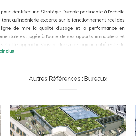
our identifier une Stratégie Durable pertinente à l’échelle
n tant qu’ingénierie experte sur le fonctionnement réel des
nementale est jugée à l’aune de ses apports immobiliers et
urs. Cette approche s’inscrit dans une logique cohérente de
 plus-value forte au lieu de travail créé. Ainsi, nous
et pleinement opérationnelles :
conception bioclimatique
,
pect des ressources et de l’environnement, santé et bien-
ées par la RE2020 pour les Projets neufs, et par le Décret
Autres Références : Bureaux