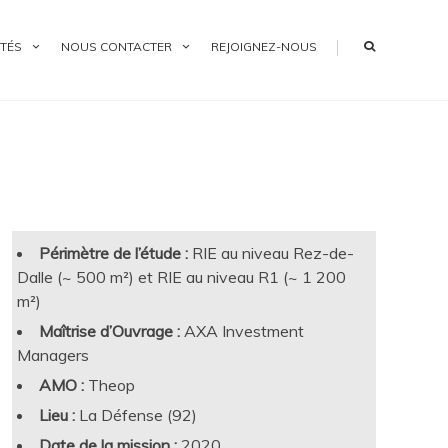
|
TÉS
NOUS CONTACTER
REJOIGNEZ-NOUS
Périmètre de l’étude :
RIE au niveau Rez-de-
Dalle (~ 500 m²) et RIE au niveau R1 (~ 1 200
m²)
Maîtrise d’Ouvrage :
AXA Investment
Managers
AMO :
Theop
Lieu :
La Défense (92)
Date de la mission :
2020