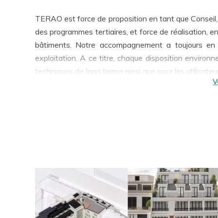
TERAO est force de proposition en tant que Conseil, p
des programmes tertiaires, et force de réalisation, e
bâtiments. Notre accompagnement a toujours en ligne de mire la qualité d’usage et la performance en
exploitation. A ce titre, chaque disposition environ
techniques de long terme ainsi que pour les utilisate
RSE et les démarches visées par notre travail confèrent une
proposons à nos clients des approches sur-mesure 
conception bas carbone
,
efficacité énergétique
, res
être, …
Aujourd’hui, ces préoccupations sont catalys
tertiaire pour les projets rénovés.