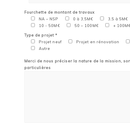
Fourchette de montant de travaux
NA – NSP
0 à 3,5M€
3,5 à 5M€
10 - 50M€
50 – 100M€
+ 100M
Type de projet *
Projet neuf
Projet en rénovation
Autre
Merci de nous préciser la nature de la mission, so
particulières