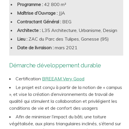
mire la qualité d’usage et la performance en exploitation.
Programme :
42 800 m²
A ce titre, chaque disposition environnementale est jugée
Maîtrise d’Ouvrage :
JJA
à l’aune de ses apports immobiliers et techniques de long
Contractant Général :
BEG
terme ainsi que pour les utilisateurs. Cette approche
Architecte :
L35 Architecture, Urbanisme, Design
s’inscrit dans une logique cohérente de RSE et les
Lieu :
ZAC du Parc des Tulipes, Gonesse (95)
démarches visées par notre travail confèrent une plus-
Date de livraison :
mars 2021
value forte au lieu de travail créé. Ainsi, nous proposons à
nos clients des approches sur-mesure et pleinement
Démarche développement durable
opérationnelles :
conception bioclimatique
,
conception
bas carbone
,
efficacité énergétique
, respect des
Certification
BREEAM Very Good
ressources et de l’environnement, santé et bien-être, …
Le projet est conçu à partir de la notion de « campus
Aujourd’hui, ces préoccupations sont catalysées par la
», et vise la création d’environnements de travail de
RE2020 pour les Projets neufs, et par le Décret tertiaire
qualité qui stimulent la collaboration et privilégient les
pour les projets rénovés.
conditions de vie et de confort des usagers
Afin de minimiser l’impact du bâti, une toiture
végétalisée, aux plans triangulaires inclinés, s’étend sur