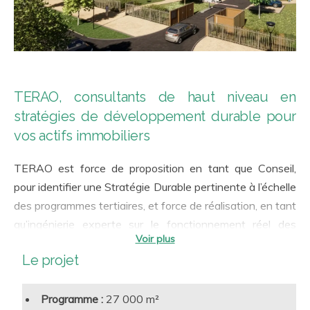
TERAO, consultants de haut niveau en
stratégies de développement durable pour
vos actifs immobiliers
TERAO est force de proposition en tant que Conseil,
pour identifier une Stratégie Durable pertinente à l’échelle
des programmes tertiaires, et force de réalisation, en tant
qu’ingénierie experte sur le fonctionnement réel des
bâtiments. Notre accompagnement a toujours en ligne de
Le projet
mire la qualité d’usage et la performance en exploitation.
A ce titre, chaque disposition environnementale est jugée
Programme :
27 000 m²
à l’aune de ses apports immobiliers et techniques de long