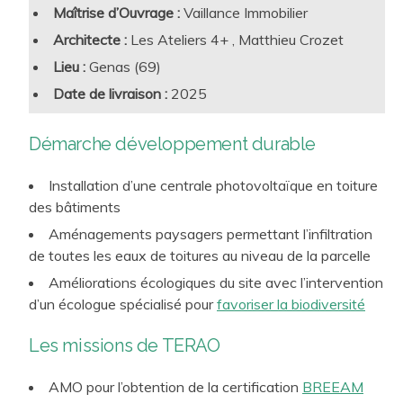
terme ainsi que pour les utilisateurs. Cette approche
Maîtrise d’Ouvrage :
Vaillance Immobilier
s’inscrit dans une logique cohérente de RSE et les
Architecte :
Les Ateliers 4+ , Matthieu Crozet
démarches visées par notre travail confèrent une plus-
Lieu :
Genas (69)
value forte au lieu de travail créé. Ainsi, nous proposons à
Date de livraison :
2025
nos clients des approches sur-mesure et pleinement
opérationnelles :
conception bioclimatique
,
conception
Démarche développement durable
bas carbone
,
efficacité énergétique
, respect des
ressources et de l’environnement, santé et bien-être, …
Installation d’une centrale photovoltaïque en toiture
Aujourd’hui, ces préoccupations sont catalysées par la
des bâtiments
RE2020 pour les Projets neufs, et par le Décret tertiaire
Aménagements paysagers permettant l’infiltration
pour les projets rénovés.
de toutes les eaux de toitures au niveau de la parcelle
Améliorations écologiques du site avec l’intervention
d’un écologue spécialisé pour
favoriser la biodiversité
Les missions de TERAO
AMO pour l’obtention de la certification
BREEAM