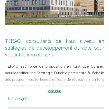
TERAO, consultants de haut niveau en
stratégies de développement durable pour
vos actifs immobiliers
TERAO est force de proposition en tant que Conseil,
pour identifier une Stratégie Durable pertinente à l’échelle
des programmes tertiaires, et force de réalisation, en tant
qu’ingénierie experte sur le fonctionnement réel des
bâtiments. Notre accompagnement a toujours en ligne de
Le projet
mire la qualité d’usage et la performance en exploitation.
A ce titre, chaque disposition environnementale est jugée