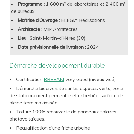
Programme :
1 600 m² de laboratoires et 2 400 m²
à l’aune de ses apports immobiliers et techniques de long
de bureaux.
terme ainsi que pour les utilisateurs. Cette approche
Maîtrise d’Ouvrage :
ELEGIA Réalisations
s’inscrit dans une logique cohérente de RSE et les
démarches visées par notre travail confèrent une plus-
Architecte :
Milk Architectes
value forte au lieu de travail créé. Ainsi, nous proposons à
Lieu :
Saint-Martin-d’Hères (38)
nos clients des approches sur-mesure et pleinement
Date prévisionnelle de livraison :
2024
opérationnelles :
conception bioclimatique
,
conception
bas carbone
,
efficacité énergétique
, respect des
Démarche développement durable
ressources et de l’environnement, santé et bien-être, …
Aujourd’hui, ces préoccupations sont catalysées par la
Certification
BREEAM
Very Good (niveau visé)
RE2020 pour les Projets neufs, et par le Décret tertiaire
Démarche biodiversité sur les espaces verts, zone
pour les projets rénovés.
de stationnement perméable et enherbée, surface de
pleine terre maximisée.
Toiture 100% recouverte de panneaux solaires
photovoltaïques.
Requalification d’une friche urbaine