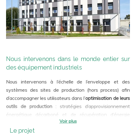
Nous intervenons dans le monde entier sur
des équipement industriels
Nous intervenons à l’échelle de l’enveloppe et des
systèmes des sites de production (hors process) afin
d’accompagner les utilisateurs dans l’
optimisation de leurs
outils de production
: stratégies d’approvisionnement
énergétique décarboné et de récupération d’énergie
fatale, conception et réalisation de bâtiments bas
Le projet
carbone… et ce au service de l’
activité industrielle locale