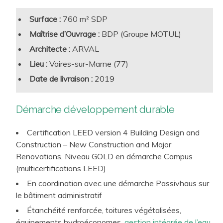
(en automobile, pharmaceutique, laboratoires, recherche,
agroalimentaire, ateliers de confection, usines de
Surface :
760 m² SDP
valorisation des déchets, aérospatial, industrie lourde…)
Maîtrise d’Ouvrage :
BDP (Groupe MOTUL)
ainsi qu’au service des sièges sociaux de groupes
Architecte :
ARVAL
industriels pour définir et déployer leurs
stratégies
Lieu :
Vaires-sur-Marne (77)
environnementales
, de certification, et vers la neutralité
Date de livraison :
2019
carbone.
Démarche développement durable
Certification LEED version 4 Building Design and
Construction – New Construction and Major
Renovations, Niveau GOLD en démarche Campus
(multicertifications LEED)
En coordination avec une démarche Passivhaus sur
le bâtiment administratif
Étanchéité renforcée, toitures végétalisées,
équipements hydroéconomes,
gestion intégrée de l’eau