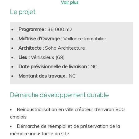
fatale, conception et réalisation de bâtiments bas
Le projet
carbone… et ce au service de l’
activité industrielle locale
(en automobile, pharmaceutique, laboratoires, recherche,
agroalimentaire, ateliers de confection, usines de
Programme :
36 000 m2
valorisation des déchets, aérospatial, industrie lourde…)
Maîtrise d’Ouvrage :
Vaillance Immobilier
ainsi qu’au service des sièges sociaux de groupes
Architecte :
Soho Architecture
industriels pour définir et déployer leurs
stratégies
Lieu :
Vénissieux (69)
environnementales
, de certification, et vers la neutralité
Date prévisionnelle de livraison :
NC
carbone.
Montant des travaux :
NC
Démarche développement durable
Réindustrialisation en ville créateur d’environ 800
emplois
Démarche de réemploi et de préservation de la
mémoire industrielle du site