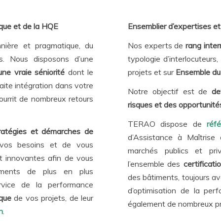
ique et de la HQE
Ensemblier d’expertises et
nière et pragmatique
, du
Nos experts de
rang inter
rs. Nous disposons d’une
typologie d’interlocuteurs
’une vraie séniorité
dont le
projets et sur
Ensemble du 
faite intégration dans votre
Notre objectif est de
de
nourrit de nombreux retours
risques et des opportunité
TERAO dispose de
réf
ratégies et démarches
de
d’Assistance à Maîtris
r vos besoins
et de vous
marchés publics et priv
et innovantes
afin de vous
l’ensemble des
certificat
ments de plus en plus
des bâtiments, toujours ave
vice de la performance
d’optimisation de la pe
que
de vos projets, de leur
également de nombreux p
n
.