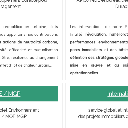
pement Durable pour
AMO/MOE et bureau d’étu
énagement
Durab
 requalification urbaine, ilots
Les interventions de notre P
 nous apportons nos contributions
finalité
l’évaluation, l’amélior
s actions de neutralité carbone,
performances environnementa
sité, efficacité et mutualisation
parcs immobiliers et des bâti
n-être, résilience au changement
définition des stratégies globale
’effet d’ilot de chaleur urbain…
mise en œuvre et au suiv
opérationnelles
.
 / MGP
Internat
olet Environnement
service global et in
 / MOE MGP
des projets immobiliers 