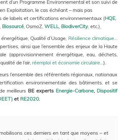
ement d’un Programme Environnemental et son suivi de
 en Exploitation, le cas échéant – mais pas
s de labels et certifications environnementaux (
HQE
,
,
Biosourcé
, OsmoZ,
WELL
,
BiodiverCity
, etc.).
 énergétique, Qualité d’Usage,
Résilience climatique
…
ertises, ainsi que l’ensemble des enjeux de la Haute
ale (approvisionnement énergétique, eau, déchets,
 qualité de l’air,
réemploi et économie circulaire
…).
eurs l’ensemble des référentiels régionaux, nationaux
ertification environnementale des bâtiments, et se
de meilleurs
BE experts
Energie-Carbone
,
Dispositif
(DEET)
et
RE2020
.
mobilisons ces derniers en tant que moyens – et