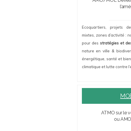
AMO/MOE Dévelop
l’am
Ecoquartiers, projets de
mixtes, zones d’activité :
pour des
stratégies et de
nature en ville & biodiver
énergétique, santé et bie
climatique et lutte contre l
MOE
ATMO sur le v
ou AMO