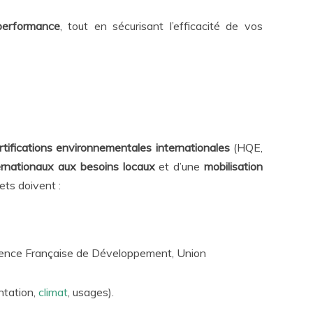
performance
, tout en sécurisant l’efficacité de vos
rtifications environnementales internationales
(HQE,
ernationaux aux besoins locaux
et d’une
mobilisation
jets doivent :
Agence Française de Développement, Union
ntation,
climat
, usages).