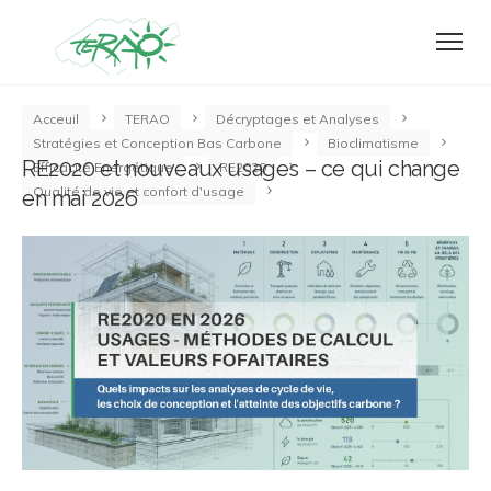
Acceuil
TERAO
Décryptages et Analyses
Stratégies et Conception Bas Carbone
Bioclimatisme
RE2020 et nouveaux usages – ce qui change
Efficacité Energétique
RE2020
Qualité de vie et confort d'usage
en mai 2026