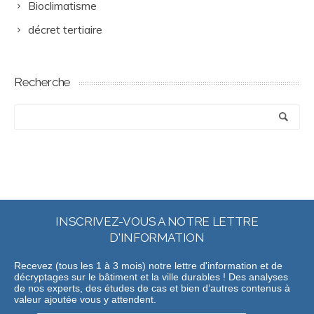
Bioclimatisme
décret tertiaire
Recherche
INSCRIVEZ-VOUS A NOTRE LETTRE
D'INFORMATION
Recevez (tous les 1 à 3 mois) notre lettre d'information et de
décryptages sur le bâtiment et la ville durables ! Des analyses
de nos experts, des études de cas et bien d’autres contenus à
valeur ajoutée vous y attendent.