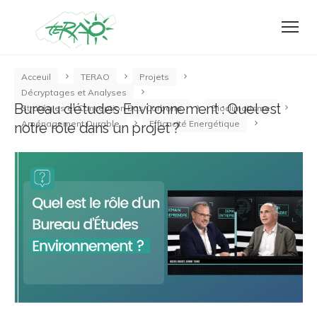
Acceuil
TERAO
Projets
Décryptages et Analyses
Bureau d’études Environnement : Quel est
Stratégies et Conception Bas Carbone
Bioclimatisme
Aménagement Durable
Efficacité Energétique
notre rôle dans un projet ?