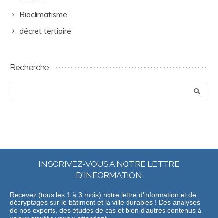
Bioclimatisme
décret tertiaire
Recherche
INSCRIVEZ-VOUS A NOTRE LETTRE
D'INFORMATION
Recevez (tous les 1 à 3 mois) notre lettre d'information et de
décryptages sur le bâtiment et la ville durables ! Des analyses
de nos experts, des études de cas et bien d’autres contenus à
valeur ajoutée vous y attendent.