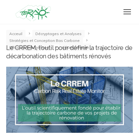
Acceuil
Décryptages et Analyses
Stratégies et Conception Bas Carbone
Le CRREM, l’outil pour définir la trajectoire de
Efficacité Energétique
décret tertiaire
décarbonation des bâtiments rénovés