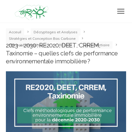
Acceuil
Décryptages et Analyses
Stratégies et Conception Bas Carbone
2023 – 2030 : RE2020, DEET, CRREM,
Efficacité Energétique
RE2020
décret tertiaire
Taxinomie – quelles clefs de performance
environnementale immobilière ?