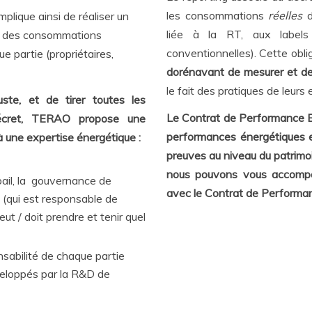
les consommations
réelles
d
mplique ainsi de réaliser un
liée à la RT, aux labels 
ée des consommations
conventionnelles). Cette oblig
e partie (propriétaires,
dorénavant de mesurer et de
le fait des pratiques de leurs 
te, et de tirer toutes les
Le Contrat de Performance Ene
 Décret, TERAO propose une
performances énergétiques et
 une expertise énergétique :
preuves au niveau du patrimo
nous pouvons vous accompagn
bail, la gouvernance de
avec le Contrat de Performa
n (qui est responsable de
ut / doit prendre et tenir quel
nsabilité de chaque partie
éveloppés par la R&D de