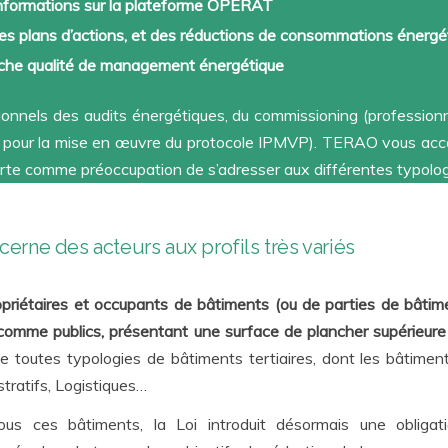
informations sur la plateforme OPERAT
des plans d’actions, et des réductions de consommations énergé
rche qualité de management énergétique
els des audits énergétiques, du commissioning (professionne
pour la mise en œuvre du protocole IPMVP). TERAO vous accom
e comme préoccupation de s’adresser aux différentes typologies
cerne des acteurs aux profils très variés
priétaires et occupants de bâtiments (ou de parties de bâtime
 comme publics, présentant une surface de plancher supérieure
de toutes typologies de bâtiments tertiaires, dont les bâtim
tratifs, Logistiques…
ous ces bâtiments, la Loi introduit désormais une obligat