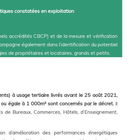
tiques constatées en exploitation
ls accrédités CBCP) et de la mesure et vérification
pagne également dans l’identification du potentiel
 de propriétaires et locataires, grands et petits.
nts) à usage tertiaire livrés avant le 25 août 2021,
 ou égale à 1 000m² sont concernés par le décret.
Il
ents de Bureaux, Commerces, Hôtels, d’Enseignement,
ion d’amélioration des performances énergétiques