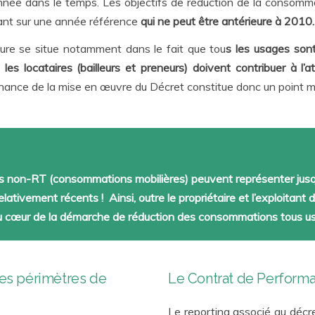
nnée dans le temps. Les objectifs de réduction de la consom
ant sur une année référence
qui ne peut être antérieure à 2010.
ture se situe notamment dans le fait que tou
s les usages sont
es locataires (bailleurs et preneurs) doivent contribuer à l’
ance de la mise en œuvre du Décret constitue donc un point m
ons non-RT (consommations mobilières) peuvent représenter ju
ativement récents ! Ainsi, outre le propriétaire et l’exploitant d
au cœur de la démarche de réduction des consommations tous u
 les périmètres de
Le Contrat de Performan
Le reporting associé au décret