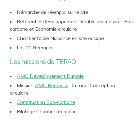
Rennes… que de nombreux projets de collectivités
Démarche de réemploi sur le site
petites et grandes. Nous intervenons aussi régulièrement
Référentiel Développement durable sur mesure : Bas
pour le compte de l’OPPIC, Opérateur du patrimoine et
carbone et Economie circulaire
des projets immobiliers de la Culture, sur des bâtiments
Chantier faible Nuisance en site occupé
classés aux Monuments Historiques (Château de
Versailles…).
Lot 00 Réemploi
Les missions de TERAO
AMO Développement Durable
Mission
AMO Réemploi
: Curage, Conception
circulaire
Construction Bas-carbone
Pilotage Chantier réemploi