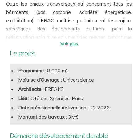
Outre les enjeux transversaux qui concernent tous les
bâtiments (bas carbone, sobriété énergétique,
exploitation), TERAO maîtrise parfaitement les enjeux
spécifiques des équipements culturels, pour la
préservation et la mise en valeur des œuvres, autant que
pour la qualité de l’expérience des utilisateurs :
Le projet
Qualité de l’air intérieur
Confort lumineux et acoustique, confort et stabilité
hygrothermique
Programme :
8 000 m2
Adaptabilité et flexibilité vis-à-vis des différents
Maîtrise d’Ouvrage :
Universcience
scénarios d’occupation
Architecte :
FREAKS
Accessibilité, biophilie, connectivité, attractivité et
Lieu :
Cité des Sciences, Paris
confort d’utilisation
Date prévisionnelle de livraison :
T2 2026
Notre équipe accompagne de nombreux projets, tant
Lutte contre l’Effet d’Ilot de Chaleur Urbain
Montant des travaux :
3M€
prestigieux et architecturalement hors normes tels que la
Fondation Louis Vuitton, la Fondation Luma, la Maison
Arts Talents et Patrimoine, le Centre des Congrès de
Démarche développement durable