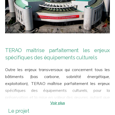
TERAO maîtrise parfaitement les enjeux
spécifiques des équipements culturels
Outre les enjeux transversaux qui concernent tous les
bâtiments (bas carbone, sobriété énergétique,
exploitation), TERAO maîtrise parfaitement les enjeux
spécifiques des équipements culturels, pour la
préservation et la mise en valeur des œuvres, autant que
pour la qualité de l’expérience des utilisateurs :
Le projet
Qualité de l’air intérieur