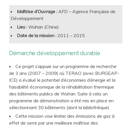
Confort lumineux et acoustique, confort et stabilité
hygrothermique
Maîtrise d’Ouvrage :
AFD – Agence Française de
Développement
Adaptabilité et flexibilité vis-à-vis des différents
scénarios d’occupation
Lieu :
Wuhan (Chine)
Accessibilité, biophilie, connectivité, attractivité et
Date de la mission :
2011 – 2015
confort d’utilisation
Notre équipe accompagne de nombreux projets, tant
Lutte contre l’Effet d’Ilot de Chaleur Urbain
Démarche développement durable
prestigieux et architecturalement hors normes tels que la
Fondation Louis Vuitton, la Fondation Luma, la Maison
Ce projet s’appuie sur un programme de recherche
Arts Talents et Patrimoine, le Centre des Congrès de
de 3 ans (2007 – 2009) où TERAO (avec BURGEAP-
Rennes… que de nombreux projets de collectivités
ICE) a évalué le potentiel d’économies d’énergie et la
petites et grandes. Nous intervenons aussi régulièrement
faisabilité économique de la réhabilitation thermique
des bâtiments publics de Wuhan. Suite à cela, un
pour le compte de l’OPPIC, Opérateur du patrimoine et
programme de démonstration a été mis en place en
des projets immobiliers de la Culture, sur des bâtiments
sélectionnant 30 bâtiments (dont la bibliothèque)
classés aux Monuments Historiques (Château de
Cette mission vise limiter des émissions de gaz à
Versailles…).
effet de serre par une meilleure maîtrise des