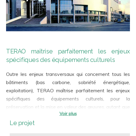
TERAO maîtrise parfaitement les enjeux
spécifiques des équipements culturels
Outre les enjeux transversaux qui concernent tous les
bâtiments (bas carbone, sobriété énergétique,
exploitation), TERAO maîtrise parfaitement les enjeux
spécifiques des équipements culturels, pour la
préservation et la mise en valeur des œuvres, autant que
pour la qualité de l’expérience des utilisateurs :
Le projet
Qualité de l’air intérieur
Confort lumineux et acoustique, confort et stabilité