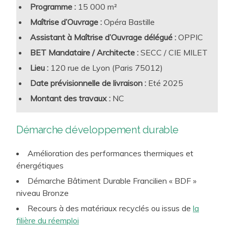
hygrothermique
Programme :
15 000 m²
Adaptabilité et flexibilité vis-à-vis des différents
Maîtrise d’Ouvrage :
Opéra Bastille
scénarios d’occupation
Assistant à Maîtrise d’Ouvrage délégué :
OPPIC
Accessibilité, biophilie, connectivité, attractivité et
BET Mandataire / Architecte :
SECC / CIE MILET
confort d’utilisation
Lieu :
120 rue de Lyon (Paris 75012)
Notre équipe accompagne de nombreux projets, tant
Lutte contre l’Effet d’Ilot de Chaleur Urbain
Date prévisionnelle de livraison :
Eté 2025
prestigieux et architecturalement hors normes tels que la
Montant des travaux :
NC
Fondation Louis Vuitton, la Fondation Luma, la Maison
Arts Talents et Patrimoine, le Centre des Congrès de
Rennes… que de nombreux projets de collectivités
Démarche développement durable
petites et grandes. Nous intervenons aussi régulièrement
Amélioration des performances thermiques et
pour le compte de l’OPPIC, Opérateur du patrimoine et
énergétiques
des projets immobiliers de la Culture, sur des bâtiments
Démarche Bâtiment Durable Francilien « BDF »
classés aux Monuments Historiques (Château de
niveau Bronze
Versailles…).
Recours à des matériaux recyclés ou issus de
la
filière du réemploi