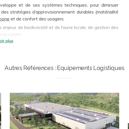
enveloppe et de ses systèmes techniques, pour diminuer
 des stratégies d’approvisionnement durables (matérialité
rbone
et de confort des usagers.
es enjeux de biodiversité et de faune locale, de gestion des
 paysagers.
, pour encourager les modes de déplacements alternatifs :
qu’au service des sièges sociaux de groupes industriels pour
s
Autres Références : Equipements Logistiques