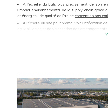
À l’échelle du bâti, plus précisément de son 
l’impact environnemental de la supply chain grâce à
et énergies), de qualité de l’air, de
conception bas ca
À l’échelle du site pour promouvoir l'intégration d
eaux pluviales et de valorisation des aménagements
À l'échelle de leur environnement d'implantation
vélos, transports en commun, covoiturage, ...
Et ce au service de l’attractivité territoriale ainsi 
définir et déployer leurs stratégies environnementale