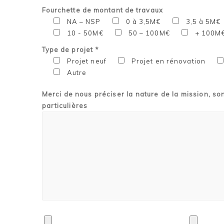
Fourchette de montant de travaux
NA – NSP
0 à 3,5M€
3,5 à 5M€
10 - 50M€
50 – 100M€
+ 100M
Type de projet *
Projet neuf
Projet en rénovation
Autre
Merci de nous préciser la nature de la mission, so
particulières