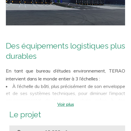
Des équipements logistiques plus
durables
En tant que bureau d’études environnement, TERAO
intervient dans le monde entier à 3 l’échelles :
À l’échelle du bâti, plus précisément de son enveloppe
et de ses systèmes techniques, pour diminuer l’impact
environnemental de la supply chain grâce à des
stratégies d’approvisionnement durables (matérialité et
Le projet
énergies), de qualité de l’air, de
conception bas carbone
et de confort des usagers.
À l’échelle du site pour promouvoir l'intégration des