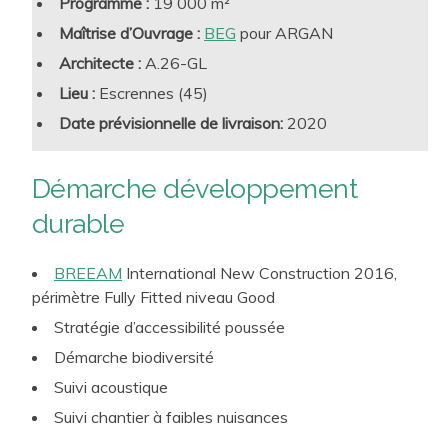
Programme :
19 000 m²
Et ce au service de l’attractivité territoriale ainsi qu’au
enjeux de biodiversité et de faune locale, de gestion des
Maîtrise d’Ouvrage :
BEG
pour ARGAN
service des sièges sociaux de groupes industriels pour
eaux pluviales et de valorisation des aménagements
Architecte :
A.26-GL
définir et déployer leurs stratégies environnementales
paysagers.
Lieu :
Escrennes (45)
À l'échelle de leur environnement d'implantation, pour
encourager les modes de déplacements alternatifs :
Date prévisionnelle de livraison:
2020
vélos, transports en commun, covoiturage, ...
Démarche développement
durable
BREEAM
International New Construction 2016,
périmètre Fully Fitted niveau Good
Stratégie d’accessibilité poussée
Démarche biodiversité
Suivi acoustique
Suivi chantier à faibles nuisances