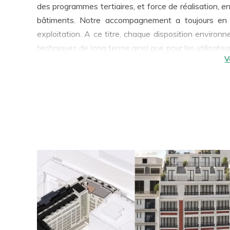
des programmes tertiaires, et force de réalisation, e
bâtiments. Notre accompagnement a toujours en ligne de mire la qualité d’usage et la performance en
exploitation. A ce titre, chaque disposition environ
techniques de long terme ainsi que pour les utilisate
RSE et les démarches visées par notre travail confèrent une
proposons à nos clients des approches sur-mesure 
conception bas carbone
,
efficacité énergétique
, res
être, …
Aujourd’hui, ces préoccupations sont catalys
tertiaire pour les projets rénovés.