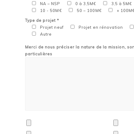
NA – NSP
0 à 3,5M€
3,5 à 5M€
10 - 50M€
50 – 100M€
+ 100M
Type de projet *
Projet neuf
Projet en rénovation
Autre
Merci de nous préciser la nature de la mission, so
particulières