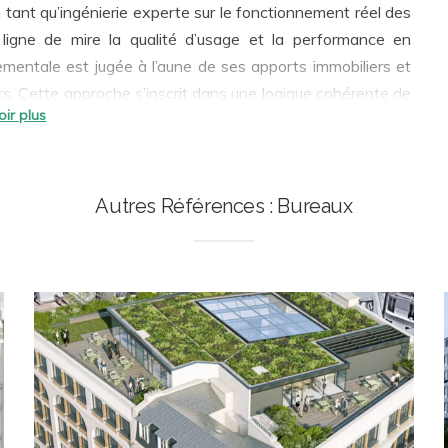
n tant qu’ingénierie experte sur le fonctionnement réel des
nementale est jugée à l’aune de ses apports immobiliers et
urs. Cette approche s’inscrit dans une logique cohérente de
 plus-value forte au lieu de travail créé. Ainsi, nous
et pleinement opérationnelles :
conception bioclimatique
,
pect des ressources et de l’environnement, santé et bien-
ées par la RE2020 pour les Projets neufs, et par le Décret
Autres Références : Bureaux