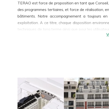
TERAO est force de proposition en tant que Conseil, p
des programmes tertiaires, et force de réalisation, e
bâtiments. Notre accompagnement a toujours en ligne de mire la qualité d’usage et la performance en
exploitation. A ce titre, chaque disposition environ
techniques de long terme ainsi que pour les utilisate
RSE et les démarches visées par notre travail confèrent une
proposons à nos clients des approches sur-mesure 
conception bas carbone
,
efficacité énergétique
, res
être, …
Aujourd’hui, ces préoccupations sont catalys
tertiaire pour les projets rénovés.