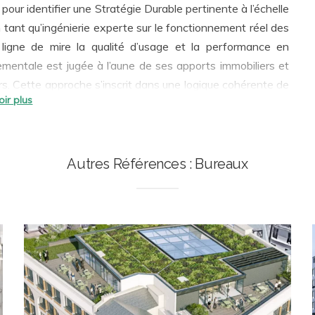
our identifier une Stratégie Durable pertinente à l’échelle
n tant qu’ingénierie experte sur le fonctionnement réel des
nementale est jugée à l’aune de ses apports immobiliers et
urs. Cette approche s’inscrit dans une logique cohérente de
 plus-value forte au lieu de travail créé. Ainsi, nous
et pleinement opérationnelles :
conception bioclimatique
,
pect des ressources et de l’environnement, santé et bien-
ées par la RE2020 pour les Projets neufs, et par le Décret
Autres Références : Bureaux