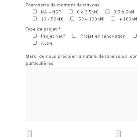
Fourchette de montant de travaux
NA – NSP
0 à 3,5M€
3,5 à 5M€
10 - 50M€
50 – 100M€
+ 100M
Type de projet *
Projet neuf
Projet en rénovation
Autre
Merci de nous préciser la nature de la mission, so
particulières