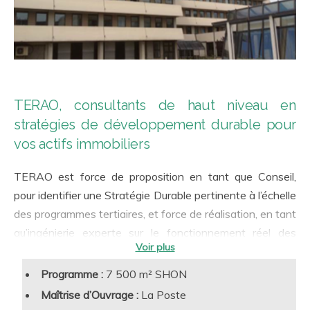
TERAO, consultants de haut niveau en
stratégies de développement durable pour
vos actifs immobiliers
TERAO est force de proposition en tant que Conseil,
pour identifier une Stratégie Durable pertinente à l’échelle
des programmes tertiaires, et force de réalisation, en tant
qu’ingénierie experte sur le fonctionnement réel des
bâtiments. Notre accompagnement a toujours en ligne de
mire la qualité d’usage et la performance en exploitation.
Programme :
7 500 m² SHON
A ce titre, chaque disposition environnementale est jugée
Maîtrise d’Ouvrage :
La Poste
à l’aune de ses apports immobiliers et techniques de long