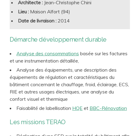
Architecte :
Jean-Christophe Chini
terme ainsi que pour les utilisateurs. Cette approche
Lieu :
Maison Alfort (94)
s’inscrit dans une logique cohérente de RSE et les
Date de livraison :
2014
démarches visées par notre travail confèrent une plus-
value forte au lieu de travail créé. Ainsi, nous proposons à
Démarche développement durable
nos clients des approches sur-mesure et pleinement
opérationnelles :
conception bioclimatique
,
conception
Analyse des consommations
basée sur les factures
bas carbone
,
efficacité énergétique
, respect des
et une instrumentation détaillée,
ressources et de l’environnement, santé et bien-être, …
Analyse des équipements, une description des
Aujourd’hui, ces préoccupations sont catalysées par la
équipements de régulation et caractéristiques du
RE2020 pour les Projets neufs, et par le Décret tertiaire
bâtiment concernant le chauffage, froid, éclairage, ECS,
pour les projets rénovés.
RIE et autres usages électriques, une analyse du
confort visuel et thermique
Faisabilité de labellisation
HQE
et
BBC-Rénovation
Les missions TERAO
Réalisation d’une SED sur la totalité du bâtiment afin