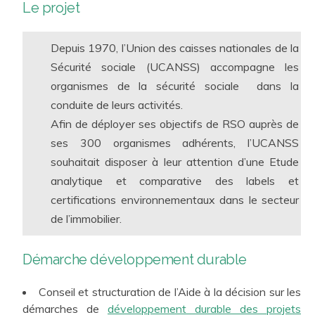
Le projet
mire la qualité d’usage et la performance en exploitation.
A ce titre, chaque disposition environnementale est jugée
à l’aune de ses apports immobiliers et techniques de long
Depuis 1970, l’Union des caisses nationales de la
terme ainsi que pour les utilisateurs. Cette approche
Sécurité sociale (UCANSS) accompagne les
s’inscrit dans une logique cohérente de RSE et les
organismes de la sécurité sociale dans la
démarches visées par notre travail confèrent une plus-
conduite de leurs activités.
value forte au lieu de travail créé. Ainsi, nous proposons à
Afin de déployer ses objectifs de RSO auprès de
nos clients des approches sur-mesure et pleinement
ses 300 organismes adhérents, l’UCANSS
opérationnelles :
conception bioclimatique
,
conception
souhaitait disposer à leur attention d’une Etude
bas carbone
,
efficacité énergétique
, respect des
analytique et comparative des labels et
ressources et de l’environnement, santé et bien-être, …
certifications environnementaux dans le secteur
Aujourd’hui, ces préoccupations sont catalysées par la
de l’immobilier.
RE2020 pour les Projets neufs, et par le Décret tertiaire
pour les projets rénovés.
Démarche développement durable
Conseil et structuration de l’Aide à la décision sur les
démarches de
développement durable des projets