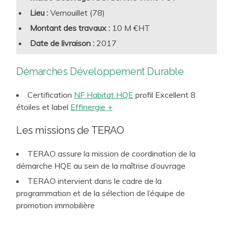
différentes expressions de ces transitions et depuis son
Lieu :
Vernouillet (78)
origine, TERAO accompagne de nombreux projets
Montant des travaux :
10 M €HT
innovants et pionniers de bailleurs sociaux, promoteurs
Date de livraison :
2017
résidentiels et foncières logement, et poursuit cette
trajectoire qui fait partie de son ADN. TERAO veille
Démarches Développement Durable
systématiquement, dans le cadre de ses prestations de
conseil, d’assistance à maitrise d’ouvrage et de maîtrise
Certification
NF Habitat HQE
profil Excellent 8
d’œuvre environnementale, à
concilier les exigence
s «
étoiles et label
Effinergie +
traditionnelles » du logement, tout comme les nouveaux
Les missions de TERAO
enjeux, y compris au travers de démarches innovantes.
TERAO assure la mission de coordination de la
démarche HQE au sein de la maîtrise d’ouvrage
TERAO intervient dans le cadre de la
programmation et de la sélection de l’équipe de
promotion immobilière