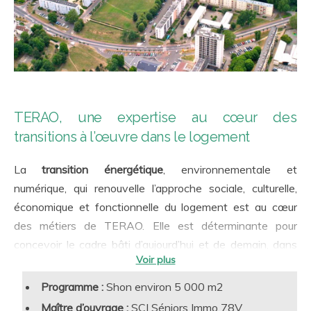
TERAO, une expertise au cœur des
transitions à l’œuvre dans le logement
La
transition énergétique
, environnementale et
numérique, qui renouvelle l’approche sociale, culturelle,
économique et fonctionnelle du logement est au cœur
des métiers de TERAO. Elle est déterminante pour
concevoir le cadre bâti d’aujourd’hui et de demain, dans
un contexte et une filière caractérisée par la continuité
autant que par les ruptures. TERAO possède de
Programme :
Shon environ 5 000 m2
nombreuses expertises
et retours d’expériences liés aux
Maître d’ouvrage :
SCI Séniors Immo 78V