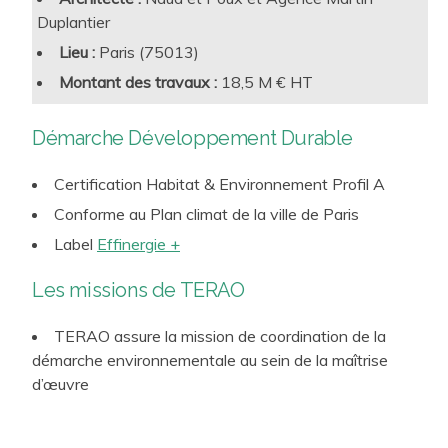
identité, et résilience, sureté, sécurité)
Duplantier
Respect de l’environnement (Energie et climat, Nature
Lieu :
Paris (75013)
et biodiversité, Eau, Ressources et déchets, pollutions)
Montant des travaux :
18,5 M € HT
Performance économique (économie et coût à long
terme, dynamisme et développement du territoire,
Démarche Développement Durable
services et fonctions productives et adaptabilité et
évolutivité)
Certification Habitat & Environnement Profil A
Management responsable (conduite de projet,
Conforme au Plan climat de la ville de Paris
gouvernance, synergie et cohérence avec les territoires,
maîtrise foncière et innovation et numérique)
Label
Effinergie +
Les missions de TERAO
TERAO assure la mission de coordination de la
démarche environnementale au sein de la maîtrise
d’œuvre