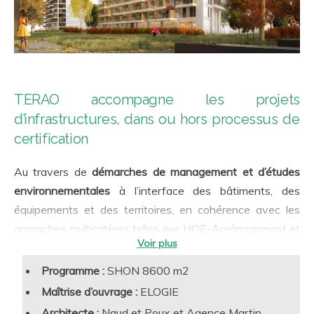
TERAO accompagne les projets
d’infrastructures, dans ou hors processus de
certification
Au travers de
démarches de management et d’études
environnementales
à l’interface des bâtiments, des
équipements et des territoires, en cohérence avec les
approches multicritères telles que HQE-Aménagement et
HQE Infrastructures. Les enjeux et les thèmes
susceptibles d’être abordés, selon la hiérarchisation
Programme :
SHON 8600 m
2
Qualité de vie (bien vivre ensemble, mobilité et
préalable des enjeux de chaque projet, sont les suivants :
Maîtrise d’ouvrage :
ELOGIE
accessibilité, santé et confort, paysage, patrimoine et
Architecte :
Naud et Poux et Agence Martin