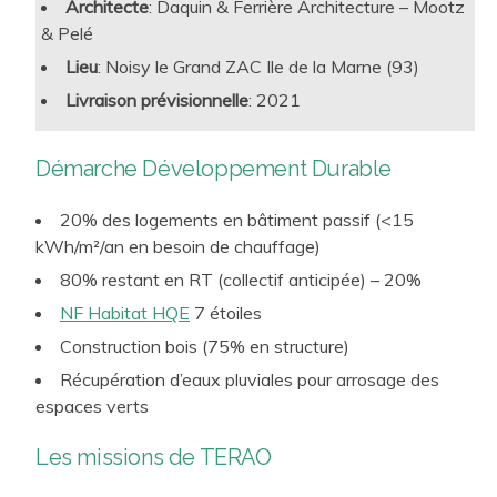
Architecte
: Daquin & Ferrière Architecture – Mootz
innovants et pionniers de bailleurs sociaux, promoteurs
& Pelé
résidentiels et foncières logement, et poursuit cette
Lieu
: Noisy le Grand ZAC Ile de la Marne (93)
trajectoire qui fait partie de son ADN. TERAO veille
Livraison prévisionnelle
: 2021
systématiquement, dans le cadre de ses prestations de
conseil, d’assistance à maitrise d’ouvrage et de maîtrise
Démarche Développement Durable
d’œuvre environnementale, à
concilier les exigence
s «
traditionnelles » du logement, tout comme les nouveaux
20% des logements en bâtiment passif (<15
enjeux, y compris au travers de démarches innovantes.
kWh/m²/an en besoin de chauffage)
80% restant en RT (collectif anticipée) – 20%
NF Habitat HQE
7 étoiles
Construction bois (75% en structure)
Récupération d’eaux pluviales pour arrosage des
espaces verts
Les missions de TERAO