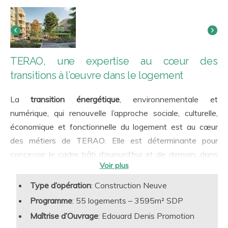
TERAO, une expertise au cœur des
transitions à l’œuvre dans le logement
La
transition énergétique
, environnementale et
numérique, qui renouvelle l’approche sociale, culturelle,
économique et fonctionnelle du logement est au cœur
des métiers de TERAO. Elle est déterminante pour
concevoir le cadre bâti d’aujourd’hui et de demain, dans
un contexte et une filière caractérisée par la continuité
autant que par les ruptures. TERAO possède de
Type d’opération
: Construction Neuve
nombreuses expertises
et retours d’expériences liés aux
Programme
: 55 logements – 3595m² SDP
différentes expressions de ces transitions et depuis son
Maîtrise d’Ouvrage
: Edouard Denis Promotion
origine, TERAO accompagne de nombreux projets