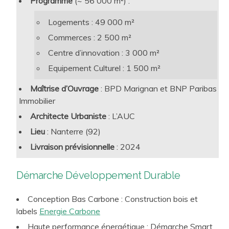
Programme
(~ 56 000 m²) :
hygrothermique, éclairage, qualité de l’ait intérieur
Logements : 49 000 m²
(ventilation, COV), gestion de l’énergie, de l’eau et des
Commerces : 2 500 m²
déchets, aménagement intérieur,
Maintenance
… font
Centre d’innovation : 3 000 m²
partie des thèmes incontournables sur lesquels nous
intervenons pour conférer aux projets des leviers
Equipement Culturel : 1 500 m²
d’exemplarité, de performance et de pérennité en
Maîtrise d’Ouvrage
: BPD Marignan et BNP Paribas
conception et en exploitation. A ce titre, nous avons par
Immobilier
exemple conçu et déployons le
Référentiel
Architecte Urbaniste
: L’AUC
Développement Durable
interne d’une chaine majeure de
Lieu
: Nanterre (92)
Grands magasins, déployons le référentiel interne d’un
Livraison prévisionnelle
: 2024
groupe mondial du Luxe, avons travaillé sur la partie
preneur de DFS au sein de la Samaritaine, et
Démarche Développement Durable
accompagnons par exemple IKEA ou encore
McArthurGlen, en France et à l’international.
Conception Bas Carbone : Construction bois et
labels
Energie Carbone
Haute performance énergétique : Démarche Smart