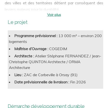
des villes et des territoires détient par conséquent des
leviers majeurs pour la durabilité.
Réchauffement climatique, biodiversité, qualités d’usage,
Le projet
équité sociale, résilience, circuits courts… les multiples
facettes du développement durable trouvent dans
Programme prévisionnel :
13 000 m² – environ 200
l’urbanisme et l’aménagement des pratiques clef pour
logements
l’aggravation, ou au contraire, la résolution des grands
Maîtrise d’Ouvrage :
COGEDIM
enjeux auxquels nous devons faire face. TERAO vous
Architecte :
Atelier Stéphane FERNANDEZ / Jean-
apporte conseil et ingénierie, au croisement des
Conseil &
Assistance à la Maîtrise d’Ouvrage
Christophe QUINTON Architecte / ORMA
expertises scientifiques et humaines pour la fabrique de
d’Aménagement
Architecture
villes et de territoires durables :
Management Environnemental de
Projets Urbains
Lieu :
ZAC de Corbeville à Orsay (91)
Ingénierie & Études au service des Maîtres d’Ouvrage
Date prévisionnelle de livraison :
Fin 2026
et Maîtres d’Œuvre
Analyses et Prescriptions sur les thèmes
environnementaux
Démarche développement durable