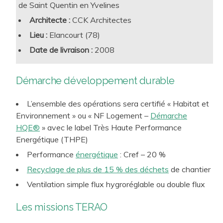
de Saint Quentin en Yvelines
l’aggravation, ou au contraire, la résolution des grands
Architecte :
CCK Architectes
enjeux auxquels nous devons faire face. TERAO vous
Lieu :
Elancourt (78)
apporte conseil et ingénierie, au croisement des
Conseil &
Assistance à la Maîtrise d’Ouvrage
Date de livraison :
2008
expertises scientifiques et humaines pour la fabrique de
d’Aménagement
villes et de territoires durables :
Management Environnemental de
Projets Urbains
Démarche développement durable
Ingénierie & Études au service des Maîtres d’Ouvrage
et Maîtres d’Œuvre
L’ensemble des opérations sera certifié « Habitat et
Analyses et Prescriptions sur les thèmes
Environnement » ou « NF Logement –
Démarche
environnementaux
HQE®
» avec le label Très Haute Performance
Energétique (THPE)
Performance
énergétique
: Cref – 20 %
Recyclage de plus de 15 % des déchets
de chantier
Ventilation simple flux hygroréglable ou double flux
Les missions TERAO