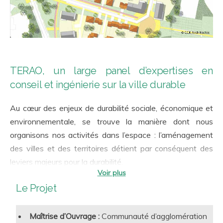
TERAO, un large panel d’expertises en
conseil et ingénierie sur la ville durable
Au cœur des enjeux de durabilité sociale, économique et
environnementale, se trouve la manière dont nous
organisons nos activités dans l’espace : l’aménagement
des villes et des territoires détient par conséquent des
leviers majeurs pour la durabilité.
Réchauffement climatique, biodiversité, qualités d’usage,
Le Projet
équité sociale, résilience, circuits courts… les multiples
facettes du développement durable trouvent dans
Maîtrise d’Ouvrage :
Communauté d’agglomération
l’urbanisme et l’aménagement des pratiques clef pour