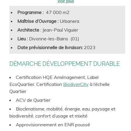
Réchauffement climatique, biodiversité, qualités d’usage,
Programme :
47 000 m2
équité sociale, résilience, circuits courts… les multiples
Maîtrise d’Ouvrage :
Urbanera
facettes du développement durable trouvent dans
l’urbanisme et l’aménagement des pratiques clef pour
Architecte
: Jean-Paul Viguier
l’aggravation, ou au contraire, la résolution des grands
Lieu :
Divonne-les-Bains (01)
enjeux auxquels nous devons faire face. TERAO vous
Date prévisionnelle de livraison:
2023
apporte conseil et ingénierie, au croisement des
Conseil &
Assistance à la Maîtrise d’Ouvrage
expertises scientifiques et humaines pour la fabrique de
D
ÉMARCHE DÉVELOPPEMENT DURABLE
d’Aménagement
villes et de territoires durables :
Management Environnemental de
Projets Urbains
Certification HQE Aménagement, Label
Ingénierie & Études au service des Maîtres d’Ouvrage
EcoQuartier, Certification
BiodiverCity
à l’échelle
et Maîtres d’Œuvre
Quartier
Analyses et Prescriptions sur les thèmes
ACV de Quartier
environnementaux
Bioclimatisme, mobilité, énergie, eau, paysage et
biodiversité, confort d’usage et mixité
Approvisionnement en ENR poussé