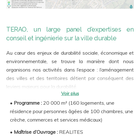
TERAO, un large panel d’expertises en
conseil et ingénierie sur la ville durable
Au cœur des enjeux de durabilité sociale, économique et
environnementale, se trouve la manière dont nous
organisons nos activités dans l’espace : l’aménagement
des villes et des territoires détient par conséquent des
leviers majeurs pour la durabilité.
Réchauffement climatique, biodiversité, qualités d’usage,
•
Programme :
20 000 m² (160 logements, une
équité sociale, résilience, circuits courts… les multiples
résidence pour personnes âgées de 100 chambres, une
facettes du développement durable trouvent dans
crèche, commerces et services médicaux)
l’urbanisme et l’aménagement des pratiques clef pour
•
Maîtrise d’Ouvrage :
REALITES
l’aggravation, ou au contraire, la résolution des grands