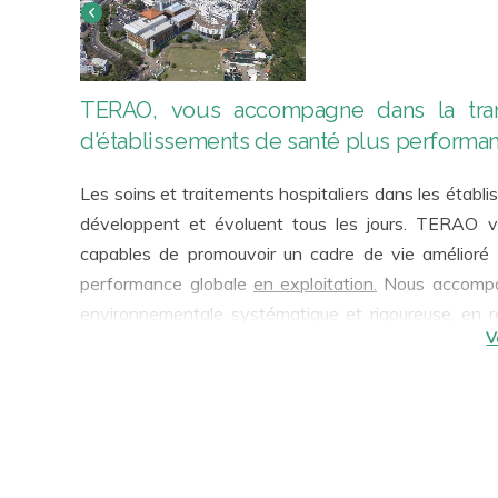
TERAO, vous accompagne dans la transit
d'établissements de santé plus performan
Les soins et traitements hospitaliers dans les établ
développent et évoluent tous les jours. TERAO v
capables de promouvoir un cadre de vie amélioré 
performance globale
en exploitation.
Nous accompagnons nos clients dans l’établissement d’une démarche
environnementale systématique et rigoureuse, en 
leurs parties prenantes, dans le cadre d’une offre o