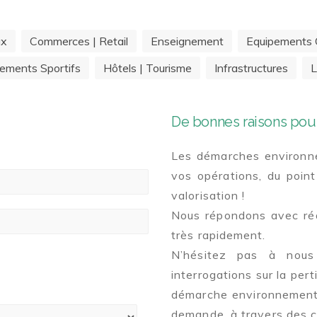
ux
Commerces | Retail
Enseignement
Equipements C
ements Sportifs
Hôtels | Tourisme
Infrastructures
L
De bonnes raisons pour
Les démarches environne
vos opérations, du point
valorisation !
Nous répondons avec réac
très rapidement.
N’hésitez pas à nous
interrogations sur la pert
démarche environnementa
demande, à travers des c