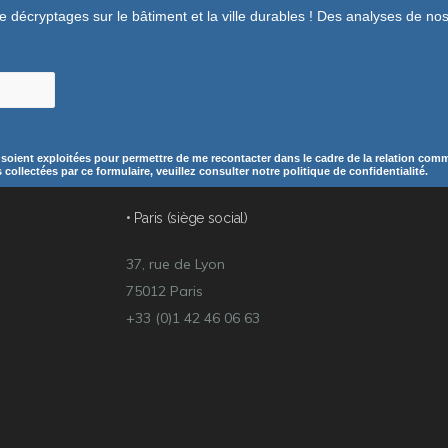
de décryptages sur le bâtiment et la ville durables ! Des analyses de n
 soient exploitées pour permettre de me recontacter dans le cadre de la relation comme
ollectées par ce formulaire, veuillez consulter notre politique de confidentialité.
• Paris (siège social)
37, rue de Lyon
75012 Paris
+33 (0)1 42 46 06 63