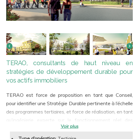
TERAO, consultants de haut niveau en
stratégies de développement durable pour
vos actifs immobiliers
TERAO est force de proposition en tant que Conseil,
pour identifier une Stratégie Durable pertinente à l’échelle
des programmes tertiaires, et force de réalisation, en tant
qu’ingénierie experte sur le fonctionnement réel des
bâtiments. Notre accompagnement a toujours en ligne de
mire la qualité d’usage et la performance en exploitation.
Type d’opération
: Tertiaire