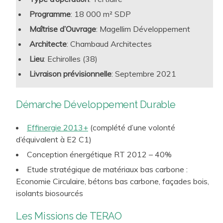
A ce titre, chaque disposition environnementale est jugée
Programme
: 18 000 m² SDP
à l’aune de ses apports immobiliers et techniques de long
Maîtrise d’Ouvrage
: Magellim Développement
terme ainsi que pour les utilisateurs. Cette approche
Architecte
: Chambaud Architectes
s’inscrit dans une logique cohérente de RSE et les
Lieu
: Echirolles (38)
démarches visées par notre travail confèrent une plus-
Livraison prévisionnelle
: Septembre 2021
value forte au lieu de travail créé. Ainsi, nous proposons à
nos clients des approches sur-mesure et pleinement
D
émarche Développement Durable
opérationnelles :
conception bioclimatique
,
conception
bas carbone
,
efficacité énergétique
, respect des
Effinergie 2013+
(complété d’une volonté
ressources et de l’environnement, santé et bien-être, …
d’équivalent à E2 C1)
Aujourd’hui, ces préoccupations sont catalysées par la
Conception énergétique RT 2012 – 40%
RE2020 pour les Projets neufs, et par le Décret tertiaire
Etude stratégique de matériaux bas carbone :
pour les projets rénovés.
Economie Circulaire, bétons bas carbone, façades bois,
isolants biosourcés
Les Missions de TERAO