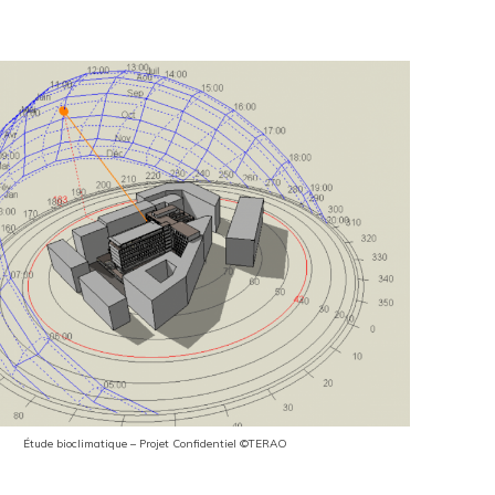
Étude bioclimatique – Projet Confidentiel ©TERAO