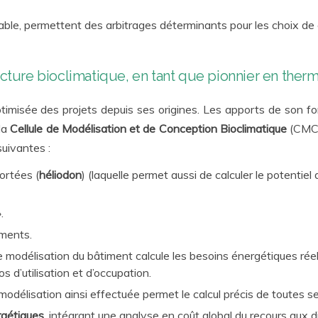
able, permettent des arbitrages déterminants pour les choix de
cture bioclimatique, en tant que pionnier en the
misée des projets depuis ses origines. Les apports de son fo
la
Cellule de Modélisation et de Conception Bioclimatique
(CMCB
suivantes :
ortées (
héliodon
) (laquelle permet aussi de calculer le potentie
.
iments.
e modélisation du bâtiment calcule les besoins énergétiques rée
 d’utilisation et d’occupation.
modélisation ainsi effectuée permet le calcul précis de toutes
rgétiques
, intégrant une analyse en coût global du recours aux d