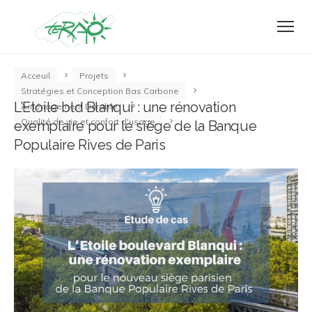
Acceuil
Projets
Stratégies et Conception Bas Carbone
L’Etoile bld Blanqui : une rénovation
Aménagement Durable
Qualité de vie et confort d'usage
exemplaire pour le siège de la Banque
Populaire Rives de Paris