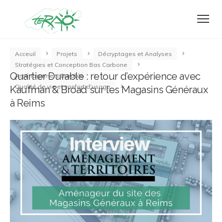
Acceuil
Projets
Décryptages et Analyses
Stratégies et Conception Bas Carbone
Quartier Durable : retour d’expérience avec
Aménagement Durable
Qualité de vie et confort d'usage
Kaufman & Broad sur les Magasins Généraux
à Reims