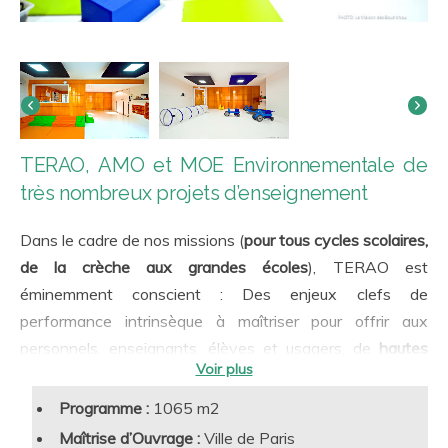
TERAO, AMO et MOE Environnementale de
très nombreux projets d’enseignement
Dans le cadre de nos missions (
pour tous cycles scolaires,
de la crèche aux grandes écoles
), TERAO est
éminemment conscient : Des enjeux clefs de
performance intrinsèque à maîtriser pour offrir aux
personnels, enseignants, élèves et usagers, de
hautes
qualités d’usage
:
Qualité de l’air intérieur (débits de renouvellement
Programme :
1065 m2
qualité sanitaire, CO2…)
Maîtrise d’Ouvrage :
Ville de Paris