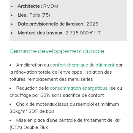
Confort lumineux, confort acoustique, confort
Architecte :
RMDM
hygrothermique, dont résilience aux futures canicules
Lieu :
Paris (75)
estivales
Date prévisionnelle de livraison :
2025
Accessibilité, biophilie, connectivité et tous autres
facteurs de performance d’usage liés à l’attractivité et au
Montant
des travaux :
2 715 000 € HT
Des enjeux clefs
de performance intrinsèque des
confort d’utilisation des sites d’enseignement
bâtiments
à intégrer :
Lutte contre l’Effet d’Ilot de Chaleur Urbain par le
Démarche développement durable
Construction et rénovation bas carbone
traitement bioclimatique et des espaces extérieurs
Sobriété et efficacité énergétique, recours aux ENR
Amélioration du
confort thermique du bâtiment
par
la rénovation totale de l’enveloppe : isolation des
Smartbuilding et connectivité, vs frugalité et économie
toitures, remplacement des menuiseries
de moyens
Réduction de la
consommation énergétique
liée au
Conception rationnelle et raisonnée, choix robustes
chauffage par 60% sans sacrifice de confort
pour une exploitation pérenne et optimisée
Choix de matériaux issus du réemploi et minimum
Démarche de suivi de la mise en exploitation
30kg/m² SDP de bois
(Commissionnement, Contrat de Performance
Energétique…)
Mise en place d’une centrale de traitement de l’air
(CTA) Double Flux