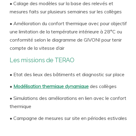
pour une exploitation pérenne et optimisée
• Calage des modèles sur la base des relevés et
Démarche de suivi de la mise en exploitation
mesures faits sur plusieurs semaines sur les collèges
(Commissionnement, Contrat de Performance
• Amélioration du confort thermique avec pour objectif
Energétique…)
une limitation de la température intérieure à 28°C ou
conformité selon le diagramme de GIVONI pour tenir
compte de la vitesse d’air
Les missions de TERAO
• Etat des lieux des bâtiments et diagnostic sur place
•
Modélisation thermique dynamique
des collèges
• Simulations des améliorations en lien avec le confort
thermique
• Campagne de mesures sur site en périodes estivales