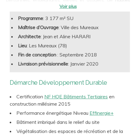
qualités d’usage
:
Qualité de l’air intérieur (débits de renouvellement
Programme
: 3 177 m² SU
qualité sanitaire, CO2…)
Maîtrise d’Ouvrage
: Ville des Mureaux
Confort lumineux, confort acoustique, confort
Architecte
: Jean et Aline HARARI
hygrothermique, dont résilience aux futures canicules
Lieu
: Les Mureaux (78)
estivales
Fin de conception
: Septembre 2018
Accessibilité, biophilie, connectivité et tous autres
facteurs de performance d’usage liés à l’attractivité et au
Livraison prévisionnelle
: Janvier 2020
Des enjeux clefs
de performance intrinsèque des
confort d’utilisation des sites d’enseignement
bâtiments
à intégrer :
Lutte contre l’Effet d’Ilot de Chaleur Urbain par le
Démarche Développement Durable
Construction et rénovation bas carbone
traitement bioclimatique et des espaces extérieurs
Sobriété et efficacité énergétique, recours aux ENR
Certification
NF HQE Bâtiments Tertiaires
en
construction millésime 2015
Smartbuilding et connectivité, vs frugalité et économie
de moyens
Performance énergétique Niveau
Effinergie+
Conception rationnelle et raisonnée, choix robustes
Bâtiment imbriqué dans le relief du site
pour une exploitation pérenne et optimisée
Végétalisation des espaces de récréation et de la