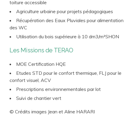
Démarche de suivi de la mise en exploitation
toiture accessible
(Commissionnement, Contrat de Performance
Agriculture urbaine pour projets pédagogiques
Energétique…)
Récupération des Eaux Pluviales pour alimentation
des WC
Utilisation du bois supérieure à 10 dm
3
/m²SHON
Les Missions de TERAO
MOE Certification HQE
Etudes STD pour le confort thermique, FLJ pour le
confort visuel, ACV
Prescriptions environnementales par lot
Suivi de chantier vert
© Crédits images Jean et Aline HARARI