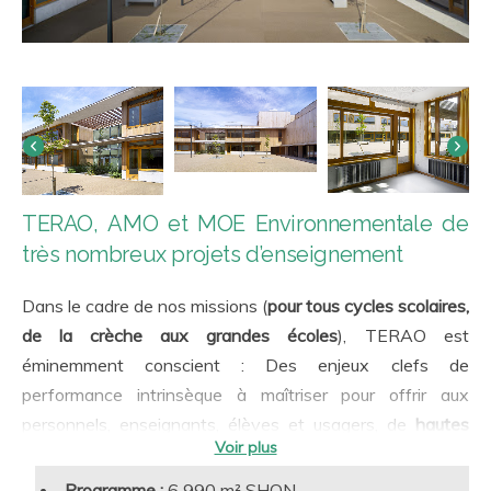
TERAO, AMO et MOE Environnementale de
très nombreux projets d’enseignement
Dans le cadre de nos missions (
pour tous cycles scolaires,
de la crèche aux grandes écoles
), TERAO est
éminemment conscient : Des enjeux clefs de
performance intrinsèque à maîtriser pour offrir aux
personnels, enseignants, élèves et usagers, de
hautes
qualités d’usage
:
Qualité de l’air intérieur (débits de renouvellement
Programme :
6 990 m² SHON