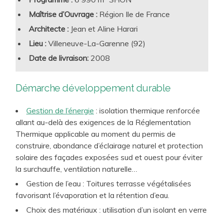
qualité sanitaire, CO2…)
Maîtrise d’Ouvrage :
Région Ile de France
Confort lumineux, confort acoustique, confort
Architecte :
Jean et Aline Harari
hygrothermique, dont résilience aux futures canicules
Lieu :
Villeneuve-La-Garenne (92)
estivales
Date de livraison:
2008
Accessibilité, biophilie, connectivité et tous autres
facteurs de performance d’usage liés à l’attractivité et au
Des enjeux clefs
de performance intrinsèque des
confort d’utilisation des sites d’enseignement
Démarche développement durable
bâtiments
à intégrer :
Lutte contre l’Effet d’Ilot de Chaleur Urbain par le
Construction et rénovation bas carbone
traitement bioclimatique et des espaces extérieurs
Gestion de l’énergie
: isolation thermique renforcée
allant au-delà des exigences de la Réglementation
Sobriété et efficacité énergétique, recours aux ENR
Thermique applicable au moment du permis de
Smartbuilding et connectivité, vs frugalité et économie
construire, abondance d’éclairage naturel et protection
de moyens
solaire des façades exposées sud et ouest pour éviter
Conception rationnelle et raisonnée, choix robustes
la surchauffe, ventilation naturelle…
pour une exploitation pérenne et optimisée
Gestion de l’eau : Toitures terrasse végétalisées
Démarche de suivi de la mise en exploitation
favorisant l’évaporation et la rétention d’eau.
(Commissionnement, Contrat de Performance
Choix des matériaux : utilisation d’un isolant en verre
Energétique…)