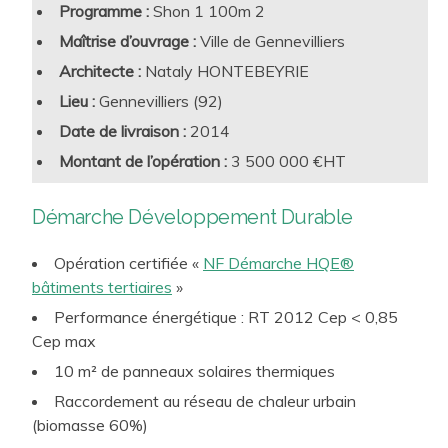
Qualité de l’air intérieur (débits de renouvellement
Programme :
Shon 1 100m 2
qualité sanitaire, CO2…)
Maîtrise d’ouvrage :
Ville de Gennevilliers
Confort lumineux, confort acoustique, confort
Architecte :
Nataly HONTEBEYRIE
hygrothermique, dont résilience aux futures canicules
Lieu :
Gennevilliers (92)
estivales
Date de livraison :
2014
Accessibilité, biophilie, connectivité et tous autres
facteurs de performance d’usage liés à l’attractivité et au
Montant de l’opération :
3 500 000 €HT
Des enjeux clefs
de performance intrinsèque des
confort d’utilisation des sites d’enseignement
bâtiments
à intégrer :
Lutte contre l’Effet d’Ilot de Chaleur Urbain par le
Démarche Développement Durable
Construction et rénovation bas carbone
traitement bioclimatique et des espaces extérieurs
Opération certifiée «
NF Démarche HQE®
Sobriété et efficacité énergétique, recours aux ENR
bâtiments tertiaires
»
Smartbuilding et connectivité, vs frugalité et économie
Performance énergétique : RT 2012 Cep < 0,85
de moyens
Cep max
Conception rationnelle et raisonnée, choix robustes
10 m² de panneaux solaires thermiques
pour une exploitation pérenne et optimisée
Raccordement au réseau de chaleur urbain
Démarche de suivi de la mise en exploitation
(biomasse 60%)
(Commissionnement, Contrat de Performance