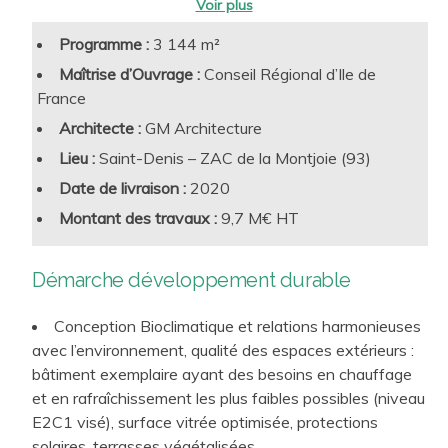
qualités d’usage
:
Qualité de l’air intérieur (débits de renouvellement
Programme :
3 144 m²
qualité sanitaire, CO2…)
Maîtrise d’Ouvrage :
Conseil Régional d’Ile de
Confort lumineux, confort acoustique, confort
France
hygrothermique, dont résilience aux futures canicules
Architecte :
GM Architecture
estivales
Lieu :
Saint-Denis – ZAC de la Montjoie (93)
Accessibilité, biophilie, connectivité et tous autres
Date de livraison :
2020
facteurs de performance d’usage liés à l’attractivité et au
Des enjeux clefs
de performance intrinsèque des
confort d’utilisation des sites d’enseignement
Montant des travaux :
9,7 M€ HT
bâtiments
à intégrer :
Lutte contre l’Effet d’Ilot de Chaleur Urbain par le
Construction et rénovation bas carbone
traitement bioclimatique et des espaces extérieurs
Démarche développement durable
Sobriété et efficacité énergétique, recours aux ENR
Conception Bioclimatique et relations harmonieuses
Smartbuilding et connectivité, vs frugalité et économie
avec l’environnement, qualité des espaces extérieurs :
de moyens
bâtiment exemplaire ayant des besoins en chauffage
Conception rationnelle et raisonnée, choix robustes
et en rafraîchissement les plus faibles possibles (niveau
pour une exploitation pérenne et optimisée
E2C1 visé), surface vitrée optimisée, protections
Démarche de suivi de la mise en exploitation
solaires, terrasses végétalisées , …