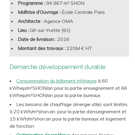
Qualité de l’air intérieur (débits de renouvellement
Programme :
94 867 m² SHON
qualité sanitaire, CO2…)
Maîtrise d’Ouvrage :
École Centrale Paris
Confort lumineux, confort acoustique, confort
Architecte :
Agence OMA
hygrothermique, dont résilience aux futures canicules
Lieu :
Gif-sur-Yvette (91)
estivales
Date de livraison :
2016
Accessibilité, biophilie, connectivité et tous autres
facteurs de performance d’usage liés à l’attractivité et au
Montant des travaux :
220M € HT
Des enjeux clefs
de performance intrinsèque des
confort d’utilisation des sites d’enseignement
bâtiments
à intégrer :
Lutte contre l’Effet d’Ilot de Chaleur Urbain par le
Démarche développement durable
Construction et rénovation bas carbone
traitement bioclimatique et des espaces extérieurs
Sobriété et efficacité énergétique, recours aux ENR
Consommation du bâtiment inférieure
à 60
kWhep/m²SHON/an pour la partie enseignement et 66
Smartbuilding et connectivité, vs frugalité et économie
kWhep/m²SHON/an pour la partie bureaux
de moyens
Les besoins de chauffage (énergie utile) sont limités
Conception rationnelle et raisonnée, choix robustes
à 20 kWh/m²shon.an. pour la partie d’enseignement et
pour une exploitation pérenne et optimisée
15 kWh/m²shon.an pour la partie bureaux et logement
Démarche de suivi de la mise en exploitation
de fonction
(Commissionnement, Contrat de Performance
Optimisation énergétique
des process (locaux