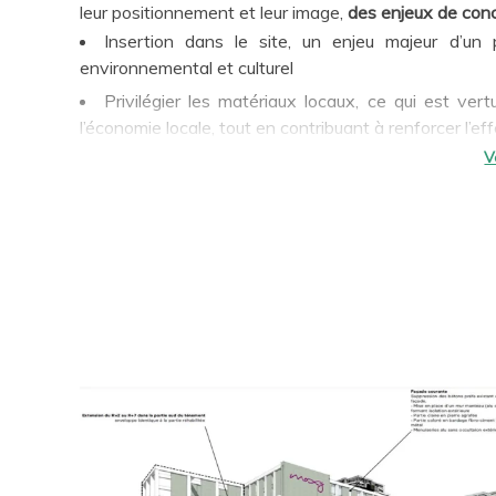
leur positionnement et leur image,
des enjeux de con
Insertion dans le site, un enjeu majeur d’un poi
environnemental et culturel
Privilégier les matériaux locaux, ce qui est ve
l’économie locale, tout en contribuant à renforcer l’
Effectuer des choix des matériaux, de traitements 
l’air, par responsabilité et par vocation vis-à-vis des 
Valoriser l’éco-tourisme par tous les actes de con
Afin d’intégrer ces préoccupations ainsi que les ex
pour l’immobilier hôtelier, TERAO mets à disposition
robuste, incluant les aspects climatiques et bioclimat