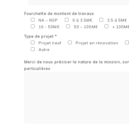
Fourchette de montant de travaux
NA – NSP
0 à 3,5M€
3,5 à 5M€
10 - 50M€
50 – 100M€
+ 100M
Type de projet *
Projet neuf
Projet en rénovation
Autre
Merci de nous préciser la nature de la mission, so
particulières