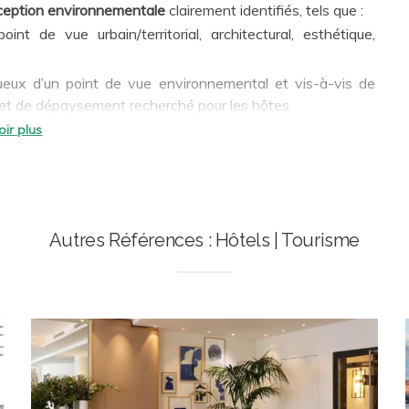
ception environnementale
clairement identifiés, tels que :
nt de vue urbain/territorial, architectural, esthétique,
rtueux d’un point de vue environnemental et vis-à-vis de
effet de dépaysement recherché pour les hôtes
naturels, propices à la santé, au bien-être, à la qualité de
Clients
ception
igences des référentiels de
certification environnementale
 de ses clients une approche multicritère et une expertise
Autres Références : Hôtels | Tourisme
iques et multi-typologies.