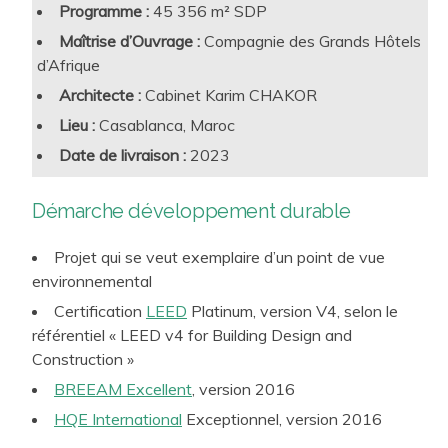
Privilégier les matériaux locaux, ce qui est vertueux
Programme :
45 356 m² SDP
d’un point de vue environnemental et vis-à-vis de
Maîtrise d’Ouvrage :
Compagnie des Grands Hôtels
l’économie locale, tout en contribuant à renforcer l’effet
d’Afrique
de dépaysement recherché pour les hôtes
Architecte :
Cabinet Karim CHAKOR
Afin d’intégrer ces préoccupations ainsi que les
Effectuer des choix des matériaux, de traitements
Lieu :
Casablanca, Maroc
exigences des référentiels de
certification
naturels, propices à la santé, au bien-être, à la qualité de
environnementale
pour l’immobilier hôtelier, TERAO mets
Date de livraison :
2023
l’air, par responsabilité et par vocation vis-à-vis des
Clients
à disposition de ses clients une approche multicritère et
une expertise robuste, incluant les aspects climatiques et
Démarche développement durable
Valoriser l’éco-tourisme par tous les actes de
conception
bioclimatiques et multi-typologies.
Projet qui se veut exemplaire d’un point de vue
environnemental
Certification
LEED
Platinum, version V4, selon le
référentiel « LEED v4 for Building Design and
Construction »
BREEAM Excellent
, version 2016
HQE International
Exceptionnel, version 2016