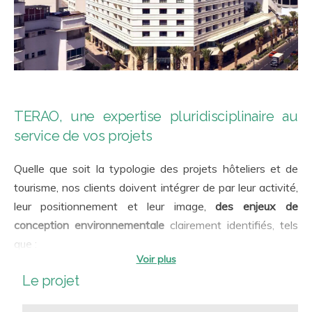
TERAO, une expertise pluridisciplinaire au
service de vos projets
Quelle que soit la typologie des projets hôteliers et de
tourisme, nos clients doivent intégrer de par leur activité,
leur positionnement et leur image,
des enjeux de
conception environnementale
clairement identifiés, tels
que :
Insertion dans le site, un enjeu majeur d’un point de
vue urbain/territorial, architectural, esthétique,
Le projet
environnemental et culturel