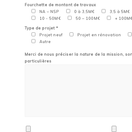
Fourchette de montant de travaux
NA – NSP
0 à 3,5M€
3,5 à 5M€
10 - 50M€
50 – 100M€
+ 100M
Type de projet *
Projet neuf
Projet en rénovation
Autre
Merci de nous préciser la nature de la mission, so
particulières