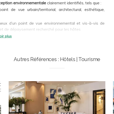
ception environnementale
clairement identifiés, tels que :
nt de vue urbain/territorial, architectural, esthétique,
rtueux d’un point de vue environnemental et vis-à-vis de
effet de dépaysement recherché pour les hôtes
naturels, propices à la santé, au bien-être, à la qualité de
Clients
ception
igences des référentiels de
certification environnementale
Autres Références : Hôtels | Tourisme
 de ses clients une approche multicritère et une expertise
iques et multi-typologies.