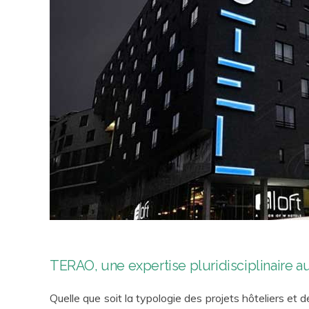
TERAO, une expertise pluridisciplinaire a
Quelle que soit la typologie des projets hôteliers et d