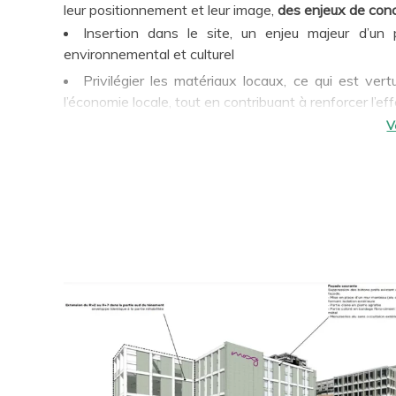
leur positionnement et leur image,
des enjeux de con
Insertion dans le site, un enjeu majeur d’un poi
environnemental et culturel
Privilégier les matériaux locaux, ce qui est ve
l’économie locale, tout en contribuant à renforcer l’
Effectuer des choix des matériaux, de traitements 
l’air, par responsabilité et par vocation vis-à-vis des 
Valoriser l’éco-tourisme par tous les actes de con
Afin d’intégrer ces préoccupations ainsi que les ex
pour l’immobilier hôtelier, TERAO mets à disposition
robuste, incluant les aspects climatiques et bioclimat