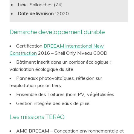
déchets, aménagement intérieur,
Maintenance
… font
Lieu :
Sallanches (74)
partie des thèmes incontournables sur lesquels nous
Date de livraison :
2020
intervenons pour conférer aux projets des leviers
d’exemplarité, de performance et de pérennité en
Démarche développement durable
conception et en exploitation. A ce titre, nous avons par
exemple conçu et déployons le
Référentiel
Certification
BREEAM International New
Développement Durable
interne d’une chaine majeure de
Construction
2016 – Shell Only Niveau GOOD
Grands magasins, déployons le référentiel interne d’un
Bâtiment inscrit dans un corridor écologique :
groupe mondial du Luxe, avons travaillé sur la partie
valorisation écologique du site
preneur de DFS au sein de la Samaritaine, et
Panneaux photovoltaïques, réflexion sur
accompagnons par exemple IKEA ou encore
l’exploitation par un tiers
McArthurGlen, en France et à l’international.
Ensemble des Toitures (hors PV) végétalisées
Gestion intégrée des eaux de pluie
Les missions TERAO
AMO BREEAM – Conception environnementale et