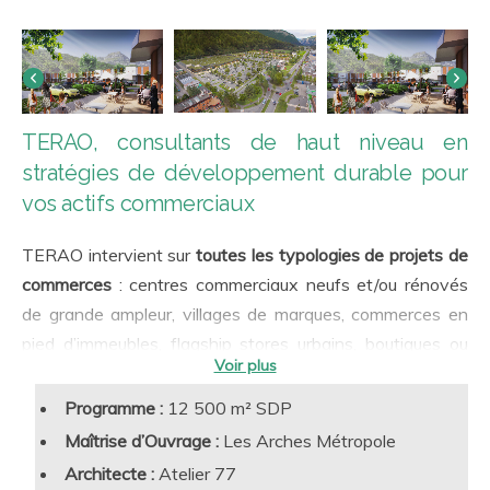
TERAO, consultants de haut niveau en
stratégies de développement durable pour
vos actifs commerciaux
TERAO intervient sur
toutes les typologies de projets de
commerces
: centres commerciaux neufs et/ou rénovés
de grande ampleur, villages de marques, commerces en
pied d’immeubles, flagship stores urbains, boutiques ou
comptoirs …, et ce tant à l’échelle des immeubles que des
aménagements intérieurs.
Qualité de l’enveloppe
, confort
Programme :
12 500 m² SDP
hygrothermique, éclairage, qualité de l’ait intérieur
Maîtrise d’Ouvrage :
Les Arches Métropole
(ventilation, COV), gestion de l’énergie, de l’eau et des
Architecte :
Atelier 77